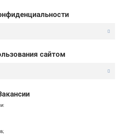
онфиденциальности
ользования сайтом
Вакансии
и:
в;