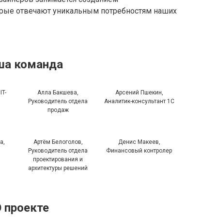
орые отвечают уникальным потребностям наших
ша команда
IT-
Алла Бакшева,
Арсений Пшекин,
Руководитель отдела
Аналитик-консультант 1С
продаж
а,
Артём Белоголов,
Денис Макеев,
Руководитель отдела
Финансовый контролер
проектирования и
архитектуры решений
 проекте