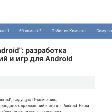
нат 1
50 комнат 2
Побег из Комнаты
Симуля
droid”: разработка
й и игр для Android
droid”, ведущую IT-компанию,
ередовых приложений и игр для Android. Наша
зайнеров занимается созданием