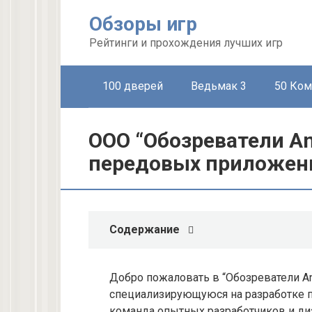
Перейти
Обзоры игр
к
контенту
Рейтинги и прохождения лучших игр
100 дверей
Ведьмак 3
50 Ком
ООО “Обозреватели An
передовых приложени
Содержание
Добро пожаловать в “Обозреватели An
специализирующуюся на разработке п
команда опытных разработчиков и ди