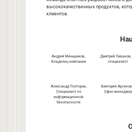
высококачественных продуктов, кот
клиентов.
На
Андрей Меньшиков,
Дмитрий Ливанов, 
Владелец компании
специалист
Александр Полторак,
Виктория Арсёнов
Специалист по
Офис-менеджер
информационной
безопасности
О